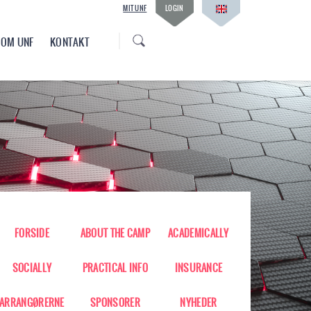
MIT UNF
LOGIN
OM UNF
KONTAKT
FORSIDE
ABOUT THE CAMP
ACADEMICALLY
SOCIALLY
PRACTICAL INFO
INSURANCE
ARRANGØRERNE
SPONSORER
NYHEDER