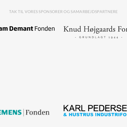
TAK TIL VORES SPONSORER OG SAMARBEJDSPARTNERE